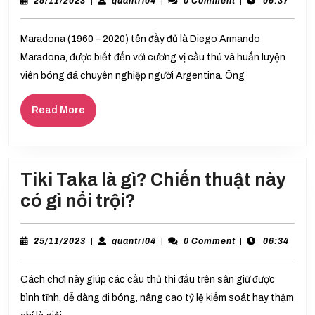
ai?
25/11/2023
quantri04
25/11/2023
|
quantri04
|
0 Comment
|
06:37
Huyền
Maradona (1960 – 2020) tên đầy đủ là Diego Armando
thoại
Maradona, được biết đến với cương vị cầu thủ và huấn luyện
bóng
viên bóng đá chuyên nghiệp người Argentina. Ông
đá
người
Read
Read More
More
Argentin
Tiki Taka là gì? Chiến thuật này
Tiki
có gì nổi trội?
Taka
là
25/11/2023
quantri04
25/11/2023
|
quantri04
|
0 Comment
|
06:34
gì?
Cách chơi này giúp các cầu thủ thi đấu trên sân giữ được
Chiến
bình tĩnh, dễ dàng đi bóng, nâng cao tỷ lệ kiểm soát hay thậm
thuật