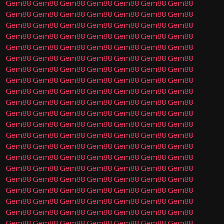
Gem88
Gem88
Gem88
Gem88
Gem88
Gem88
Gem88
Gem88
Gem88
Gem88
Gem88
Gem88
Gem88
Gem88
Gem88
Gem88
Gem88
Gem88
Gem88
Gem88
Gem88
Gem88
Gem88
Gem88
Gem88
Gem88
Gem88
Gem88
Gem88
Gem88
Gem88
Gem88
Gem88
Gem88
Gem88
Gem88
Gem88
Gem88
Gem88
Gem88
Gem88
Gem88
Gem88
Gem88
Gem88
Gem88
Gem88
Gem88
Gem88
Gem88
Gem88
Gem88
Gem88
Gem88
Gem88
Gem88
Gem88
Gem88
Gem88
Gem88
Gem88
Gem88
Gem88
Gem88
Gem88
Gem88
Gem88
Gem88
Gem88
Gem88
Gem88
Gem88
Gem88
Gem88
Gem88
Gem88
Gem88
Gem88
Gem88
Gem88
Gem88
Gem88
Gem88
Gem88
Gem88
Gem88
Gem88
Gem88
Gem88
Gem88
Gem88
Gem88
Gem88
Gem88
Gem88
Gem88
Gem88
Gem88
Gem88
Gem88
Gem88
Gem88
Gem88
Gem88
Gem88
Gem88
Gem88
Gem88
Gem88
Gem88
Gem88
Gem88
Gem88
Gem88
Gem88
Gem88
Gem88
Gem88
Gem88
Gem88
Gem88
Gem88
Gem88
Gem88
Gem88
Gem88
Gem88
Gem88
Gem88
Gem88
Gem88
Gem88
Gem88
Gem88
Gem88
Gem88
Gem88
Gem88
Gem88
Gem88
Gem88
Gem88
Gem88
Gem88
Gem88
Gem88
Gem88