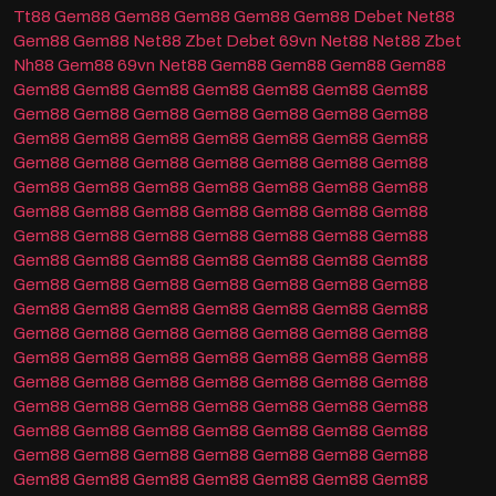
Tt88
Gem88
Gem88
Gem88
Gem88
Gem88
Debet
Net88
Gem88
Gem88
Net88
Zbet
Debet
69vn
Net88
Net88
Zbet
Nh88
Gem88
69vn
Net88
Gem88
Gem88
Gem88
Gem88
Gem88
Gem88
Gem88
Gem88
Gem88
Gem88
Gem88
Gem88
Gem88
Gem88
Gem88
Gem88
Gem88
Gem88
Gem88
Gem88
Gem88
Gem88
Gem88
Gem88
Gem88
Gem88
Gem88
Gem88
Gem88
Gem88
Gem88
Gem88
Gem88
Gem88
Gem88
Gem88
Gem88
Gem88
Gem88
Gem88
Gem88
Gem88
Gem88
Gem88
Gem88
Gem88
Gem88
Gem88
Gem88
Gem88
Gem88
Gem88
Gem88
Gem88
Gem88
Gem88
Gem88
Gem88
Gem88
Gem88
Gem88
Gem88
Gem88
Gem88
Gem88
Gem88
Gem88
Gem88
Gem88
Gem88
Gem88
Gem88
Gem88
Gem88
Gem88
Gem88
Gem88
Gem88
Gem88
Gem88
Gem88
Gem88
Gem88
Gem88
Gem88
Gem88
Gem88
Gem88
Gem88
Gem88
Gem88
Gem88
Gem88
Gem88
Gem88
Gem88
Gem88
Gem88
Gem88
Gem88
Gem88
Gem88
Gem88
Gem88
Gem88
Gem88
Gem88
Gem88
Gem88
Gem88
Gem88
Gem88
Gem88
Gem88
Gem88
Gem88
Gem88
Gem88
Gem88
Gem88
Gem88
Gem88
Gem88