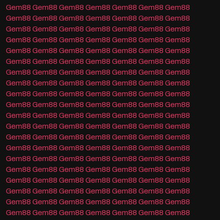
Gem88
Gem88
Gem88
Gem88
Gem88
Gem88
Gem88
Gem88
Gem88
Gem88
Gem88
Gem88
Gem88
Gem88
Gem88
Gem88
Gem88
Gem88
Gem88
Gem88
Gem88
Gem88
Gem88
Gem88
Gem88
Gem88
Gem88
Gem88
Gem88
Gem88
Gem88
Gem88
Gem88
Gem88
Gem88
Gem88
Gem88
Gem88
Gem88
Gem88
Gem88
Gem88
Gem88
Gem88
Gem88
Gem88
Gem88
Gem88
Gem88
Gem88
Gem88
Gem88
Gem88
Gem88
Gem88
Gem88
Gem88
Gem88
Gem88
Gem88
Gem88
Gem88
Gem88
Gem88
Gem88
Gem88
Gem88
Gem88
Gem88
Gem88
Gem88
Gem88
Gem88
Gem88
Gem88
Gem88
Gem88
Gem88
Gem88
Gem88
Gem88
Gem88
Gem88
Gem88
Gem88
Gem88
Gem88
Gem88
Gem88
Gem88
Gem88
Gem88
Gem88
Gem88
Gem88
Gem88
Gem88
Gem88
Gem88
Gem88
Gem88
Gem88
Gem88
Gem88
Gem88
Gem88
Gem88
Gem88
Gem88
Gem88
Gem88
Gem88
Gem88
Gem88
Gem88
Gem88
Gem88
Gem88
Gem88
Gem88
Gem88
Gem88
Gem88
Gem88
Gem88
Gem88
Gem88
Gem88
Gem88
Gem88
Gem88
Gem88
Gem88
Gem88
Gem88
Gem88
Gem88
Gem88
Gem88
Gem88