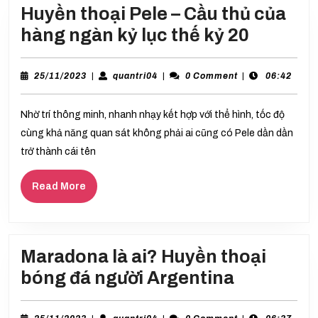
Thao?
Huyền thoại Pele – Cầu thủ của
Huyền
hàng ngàn kỷ lục thế kỷ 20
thoại
Pele
25/11/2023
quantri04
25/11/2023
|
quantri04
|
0 Comment
|
06:42
–
Nhờ trí thông minh, nhanh nhạy kết hợp với thể hình, tốc độ
Cầu
cùng khả năng quan sát không phải ai cũng có Pele dần dần
thủ
trở thành cái tên
của
hàng
Read
Read More
More
ngàn
kỷ
lục
Maradona là ai? Huyền thoại
thế
Maradon
bóng đá người Argentina
kỷ
là
20