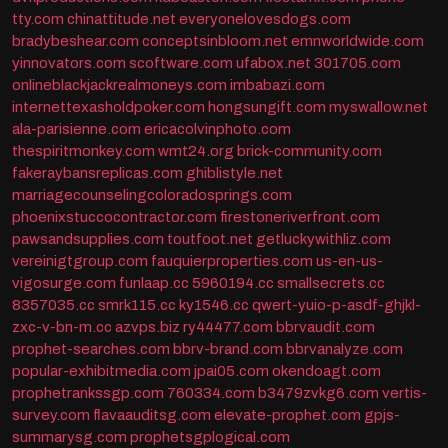
tty.com
chinattitude.net
everyonelovesdogs.com
bradybeshear.com
conceptsinbloom.net
emnworldwide.com
yinnovators.com
scoftware.com
ufabox.net
301705.com
onlineblackjackrealmoneys.com
imbabazi.com
internettexasholdpoker.com
hongsungift.com
myswallow.net
ala-parisienne.com
ericacolvinphoto.com
thespiritmonkey.com
wmt24.org
brick-community.com
fakeraybansreplicas.com
ghiblistyle.net
marriagecounselingcoloradosprings.com
phoenixstuccocontractor.com
firestoneriverfront.com
pawsandsupplies.com
toutfoot.net
getluckywithliz.com
vereinigtgroup.com
fauquierproperties.com
us-en-us-
vigosurge.com
funlaap.cc
5960194.cc
smallsecrets.cc
8357035.cc
smrk115.cc
ky1546.cc
qwert-yuio-p-asdf-ghjkl-
zxc-v-bn-m.cc
azvps.biz
ry44477.com
bbrvaudit.com
prophet-searches.com
bbrv-brand.com
bbrvanalyze.com
popular-exhibitmedia.com
jpai05.com
okendoagt.com
prophetrankssgp.com
760334.com
b3479zvkg6.com
vertis-
survey.com
flavaauditsg.com
elevate-prophet.com
gpjs-
summarysg.com
prophetsgplogical.com