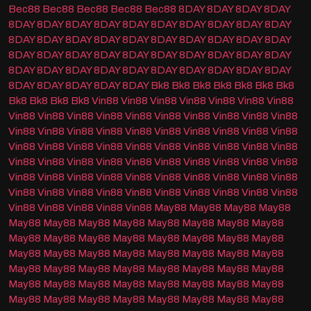
Bec88
Bec88
Bec88
Bec88
Bec88
8DAY
8DAY
8DAY
8DAY
8DAY
8DAY
8DAY
8DAY
8DAY
8DAY
8DAY
8DAY
8DAY
8DAY
8DAY
8DAY
8DAY
8DAY
8DAY
8DAY
8DAY
8DAY
8DAY
8DAY
8DAY
8DAY
8DAY
8DAY
8DAY
8DAY
8DAY
8DAY
8DAY
8DAY
8DAY
8DAY
8DAY
8DAY
8DAY
8DAY
8DAY
8DAY
8DAY
8DAY
8DAY
8DAY
8DAY
8DAY
8DAY
Bk8
Bk8
Bk8
Bk8
Bk8
Bk8
Bk8
Bk8
Bk8
Bk8
Bk8
Vin88
Vin88
Vin88
Vin88
Vin88
Vin88
Vin88
Vin88
Vin88
Vin88
Vin88
Vin88
Vin88
Vin88
Vin88
Vin88
Vin88
Vin88
Vin88
Vin88
Vin88
Vin88
Vin88
Vin88
Vin88
Vin88
Vin88
Vin88
Vin88
Vin88
Vin88
Vin88
Vin88
Vin88
Vin88
Vin88
Vin88
Vin88
Vin88
Vin88
Vin88
Vin88
Vin88
Vin88
Vin88
Vin88
Vin88
Vin88
Vin88
Vin88
Vin88
Vin88
Vin88
Vin88
Vin88
Vin88
Vin88
Vin88
Vin88
Vin88
Vin88
Vin88
Vin88
Vin88
Vin88
Vin88
Vin88
Vin88
Vin88
Vin88
Vin88
Vin88
May88
May88
May88
May88
May88
May88
May88
May88
May88
May88
May88
May88
May88
May88
May88
May88
May88
May88
May88
May88
May88
May88
May88
May88
May88
May88
May88
May88
May88
May88
May88
May88
May88
May88
May88
May88
May88
May88
May88
May88
May88
May88
May88
May88
May88
May88
May88
May88
May88
May88
May88
May88