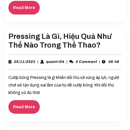
Ra
Read
Read More
More
Sao?
Pressing Là Gì, Hiệu Quả Như
Pressin
Thế Nào Trong Thể Thao?
Là
Gì,
25/11/2023
quantri04
25/11/2023
|
quantri04
|
0 Comment
|
06:48
Hiệu
Cướp bóng Pressing là gì khiến đối thủ rơi vùng áp lực, người
Quả
chơi sẽ tận dụng sai lầm của họ để cướp bóng. Khi đối thủ
Như
không có đủ thời
Thế
Nào
Read
Read More
More
Trong
Thể