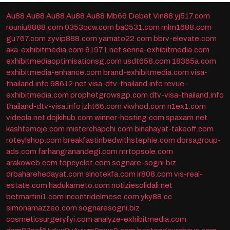
Au88
Au88
Au88
Au88
Au88
Mb66
Debet
Vin88
yj517.com
rouniu8888.com
0353qcw.com
ba0531.com
mlm1688.com
gu767.com
zyvip888.com
yamato22.com
bbrv-elevate.com
aka-exhibitmedia.com
61971.net
senna-exhibitmedia.com
exhibitmediaoptimisationsg.com
usdt658.com
18365a.com
exhibitmedia-enhance.com
brand-exhibitmedia.com
visa-
thailand.info
98612.net
visa-dtv-thailand.info
revue-
exhibitmedia.com
prophetgrowsgp.com
dtv-visa-thailand.info
thailand-dtv-visa.info
jzht66.com
vkvhod.com
n1ex1.com
videola.net
dojkihub.com
winner-hosting.com
spaxam.net
kashtemoje.com
misterchapchi.com
binahayat-takeoff.com
roteylshop.com
breakfastinbedwithstephie.com
dorsagroup-
ads.com
farhangranandegi.com
mrtopsole.com
arakoweb.com
topcyclet.com
sognare-sogni.biz
drbaharehedayat.com
sinotekfa.com
ir808.com
vis-real-
estate.com
hadukameto.com
notiziesolidali.net
betmartini1.com
incontridelmese.com
yky88.cc
simonamazzeo.com
sognaresogni.biz
cosmeticsurgeryfyi.com
analyze-exhibitmedia.com