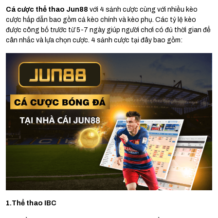
Cá cược thể thao Jun88
với 4 sảnh cược cùng với nhiều kèo
cược hấp dẫn bao gồm cả kèo chính và kèo phụ. Các tỷ lệ kèo
được công bố trước từ 5-7 ngày giúp người chơi có đủ thời gian để
cân nhắc và lựa chọn cược. 4 sảnh cược tại đây bao gồm:
1.Thể thao IBC