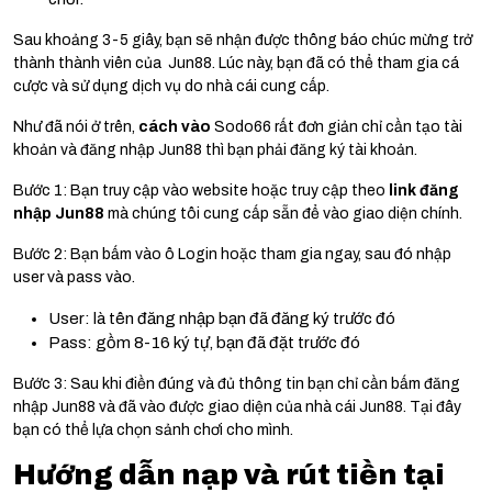
Sau khoảng 3-5 giây, bạn sẽ nhận được thông báo chúc mừng trở
thành thành viên của Jun88. Lúc này, bạn đã có thể tham gia cá
cược và sử dụng dịch vụ do nhà cái cung cấp.
Như đã nói ở trên,
cách vào
Sodo66
rất đơn giản chỉ cần tạo tài
khoản và đăng nhập Jun88 thì bạn phải đăng ký tài khoản.
Bước 1: Bạn truy cập vào website hoặc truy cập theo
link đăng
nhập Jun88
mà chúng tôi cung cấp sẵn để vào giao diện chính.
Bước 2: Bạn bấm vào ô Login hoặc tham gia ngay, sau đó nhập
user và pass vào.
User: là tên đăng nhập bạn đã đăng ký trước đó
Pass: gồm 8-16 ký tự, bạn đã đặt trước đó
Bước 3: Sau khi điền đúng và đủ thông tin bạn chỉ cần bấm đăng
nhập Jun88 và đã vào được giao diện của nhà cái Jun88. Tại đây
bạn có thể lựa chọn sảnh chơi cho mình.
Hướng dẫn nạp và rút tiền tại