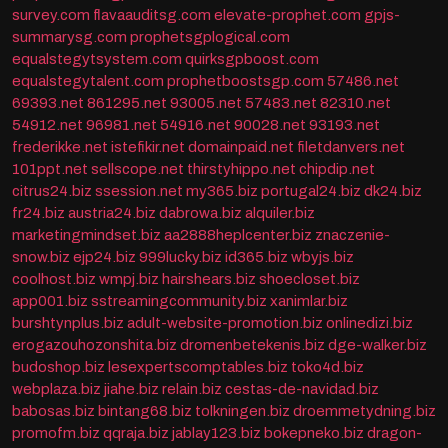
survey.com
flavaauditsg.com
elevate-prophet.com
gpjs-
summarysg.com
prophetsgplogical.com
equalstegytsystem.com
quirksgpboost.com
equalstegytalent.com
prophetboostsgp.com
57486.net
69393.net
861295.net
93005.net
57483.net
82310.net
54912.net
96981.net
54916.net
90028.net
93193.net
frederikke.net
istefikir.net
domainpaid.net
filetdanvers.net
101ppt.net
sellscope.net
thirstyhippo.net
chipdip.net
citrus24.biz
ssession.net
my365.biz
portugal24.biz
dk24.biz
fr24.biz
austria24.biz
dabrowa.biz
alquiler.biz
marketingmindset.biz
aa2888heplcenter.biz
znaczenie-
snow.biz
ejp24.biz
999lucky.biz
id365.biz
wbyjs.biz
coolhost.biz
wmpj.biz
hairshears.biz
shoecloset.biz
app001.biz
sstreamingcommunity.biz
xanimlar.biz
burshtynplus.biz
adult-website-promotion.biz
onlinedizi.biz
erogazouhozonshita.biz
dromenbetekenis.biz
dge-walker.biz
budoshop.biz
lesexpertscomptables.biz
toko4d.biz
webplaza.biz
jiahe.biz
relain.biz
cestas-de-navidad.biz
babosas.biz
bintang68.biz
tolkningen.biz
droemmetydning.biz
promofm.biz
qqraja.biz
jablay123.biz
bokepneko.biz
dragon-