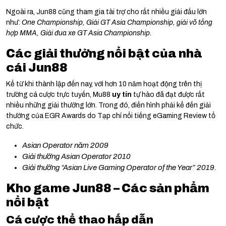
Ngoài ra, Jun88 cũng tham gia tài trợ cho rất nhiều giải đấu lớn
như:
One Championship, Giải GT Asia Championship, giải võ tổng
hợp MMA, Giải đua xe GT Asia Championship
.
Các giải thưởng nổi bật của nhà
cái Jun88
Kể từ khi thành lập đến nay, với hơn 10 năm hoạt động trên thị
trường cá cược trực tuyến,
Mu88
uy tín
tự hào đã đạt được rất
nhiều những giải thưởng lớn. Trong đó, điển hình phải kể đến giải
thưởng của EGR Awards do Tạp chí nổi tiếng eGaming Review tổ
chức.
Asian Operator năm 2009
Giải thưởng Asian Operator 2010
Giải thưởng “Asian Live Gaming Operator of the Year” 2019.
Kho game Jun88 – Các sản phẩm
nổi bật
Cá cược thể thao hấp dẫn