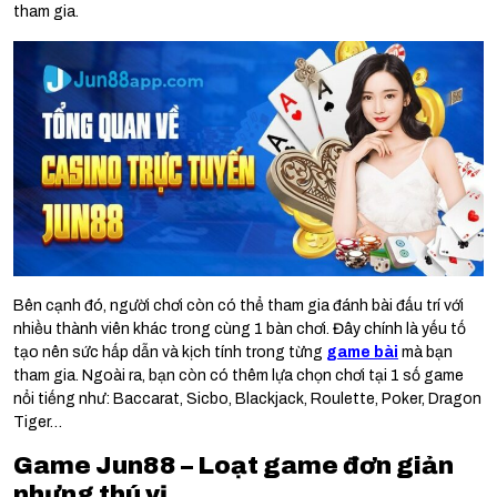
tham gia.
Bên cạnh đó, người chơi còn có thể tham gia đánh bài đấu trí với
nhiều thành viên khác trong cùng 1 bàn chơi. Đây chính là yếu tố
tạo nên sức hấp dẫn và kịch tính trong từng
game bài
mà bạn
tham gia. Ngoài ra, bạn còn có thêm lựa chọn chơi tại 1 số game
nổi tiếng như: Baccarat, Sicbo, Blackjack, Roulette, Poker, Dragon
Tiger…
Game Jun88 – Loạt game đơn giản
nhưng thú vị