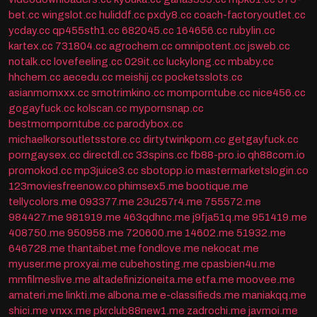
bet.cc
wingslot.cc
huliddf.cc
pxdy8.cc
coach-factoryoutlet.cc
ycday.cc
qp455sth1.cc
682045.cc
164656.cc
rubylin.cc
kartex.cc
731804.cc
agrochem.cc
omnipotent.cc
jsweb.cc
notalk.cc
lovefeeling.cc
029it.cc
luckylong.cc
mbaby.cc
hhchem.cc
aecedu.cc
meishij.cc
pocketsslots.cc
asianmomxxx.cc
smotrimkino.cc
momporntube.cc
nice456.cc
gogayfuck.cc
kolscan.cc
mypornsnap.cc
bestmomporntube.cc
parodybox.cc
michaelkorsoutletsstore.cc
dirtytwinkporn.cc
getgayfuck.cc
porngaysex.cc
directdl.cc
33spins.cc
fb88-pro.io
qh88com.io
promokod.cc
mp3juice3.cc
sbotopp.io
mastermarketslogin.co
123moviesfreenow.co
phimsex5.me
bootique.me
tellycolors.me
093377.me
23u257r4.me
755572.me
984427.me
981919.me
463qdhnc.me
j9fja51q.me
951419.me
408750.me
950958.me
720600.me
14602.me
51932.me
646728.me
thantaibet.me
fondlove.me
nekocat.me
myuser.me
proxyai.me
cubehosting.me
cpasbien4u.me
mmfilmeslive.me
altadefinizioneita.me
etfa.me
moovee.me
amateri.me
linkti.me
albona.me
e-classifieds.me
maniakqq.me
shici.me
vnxx.me
pkrclub88new1.me
zadrochi.me
javmoi.me