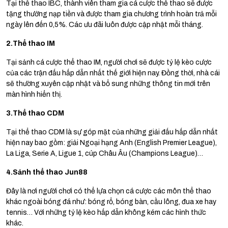
Tại thể thao IBC, thành viên tham gia cá cược thể thao sẽ được
tặng thưởng nạp tiền và được tham gia chương trình hoàn trả mỗi
ngày lên đến 0,5%. Các ưu đãi luôn được cập nhật mỗi tháng.
2.Thể thao IM
Tại sảnh cá cược thể thao IM, người chơi sẽ được tỷ lệ kèo cược
của các trận đấu hấp dẫn nhất thế giới hiện nay. Đồng thời, nhà cái
sẽ thường xuyên cập nhật và bổ sung những thông tin mới trên
màn hình hiển thị.
3.Thể thao CDM
Tại thể thao CDM là sự góp mặt của những giải đấu hấp dẫn nhất
hiện nay bao gồm: giải Ngoại hạng Anh (English Premier League),
La Liga, Serie A, Ligue 1, cúp Châu Âu (Champions League)…
4.Sảnh thể thao Jun88
Đây là nơi người chơi có thể lựa chọn cá cược các môn thể thao
khác ngoài bóng đá như: bóng rổ, bóng bàn, cầu lông, đua xe hay
tennis… Với những tỷ lệ kèo hấp dẫn không kém các hình thức
khác.