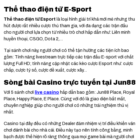
Thể thao điện tử E-Sport
Thể thao điện từ Esport
là loại hình giải trí khá mới mẻ nhưng thu
hút được rất nhiều cược thủ tham gia, với đa dạng các trận đấu
cho người chơi lựa chọn từ nhiều trò chơi hấp dẫn như: Liên minh
huyền thoại, CSGO, Dota 2,…
Tại sảnh chơi này, người chơi có thể tận hưởng các tiện ích bao
gồm: Tính năng livestream trực tiếp các trận đấu E-sport với chất
lượng Full HD; tính năng cập nhật các kèo cược Esport như: cược
chấp, cược tỷ số, cược đề xuất, cược xây…
Sòng bài Casino trực tuyến tại Jun88
Với 5 sảnh chơi
live casino
hấp dẫn bao gồm: Jun88 Place, Royal
Place, Happy Place, E Place. Cùng với đó là giao diện bắt mắt,
chuyên nghiệp giúp cho người chơi có những trải nghiệm thú vị
nhất.
Casino tại đây đều có những Dealer đảm nhiệm vị trí điều khiển ván
chơi đánh bài cho nhà cái. Điều này tạo nên tính công bằng, minh
bạch được thể hiện rõ ràng thông qua mọi game bài mà người chơi