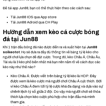
Để tải app Jun88, bạn có thể thực hiện theo các cách sau:
Tải Jun88 IOS qua App store
Tải Jun88 Adroid qua CH Play
Hướng dẫn xem kèo cá cược bóng
đá tại Jun88
Khi 1 trận đấu bóng đá nào được diễn ra và xuất hiện tại
Jun88
soikeotot
. Họ sẽ đưa ra đầy đủ thông tin về bảng tỷ lệ kèo cho
người chơi lựa chọn để đặt cược. Trong đó, kèo Châu Á, Châu Âu,
Tài xỉu là 3 kèo phổ biến nhất mà bạn nên nắm rõ về cách đọc các
kèo này như thế nào?
Kèo Châu Á: Được viết trên bảng tỷ lệ kèo là HDP. Đây
được xem là kèo cược mà người chơi Châu Á cực thích. Bởi
vì kèo Châu Á đem tới tỷ lệ cược khá đa dạng và dựa vào sự
chênh lệch tỷ số giữa 2 đội. Do vậy mà người chơi sẽ thỏa
thích lựa chọn kèo cược phù hợp cho trận đấu mà mình
tham gia.