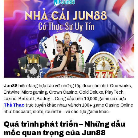
Jun88
hiện đang hợp tác với những tập đoàn lớn như: One works,
Entwine, Microgaming, Crown Casino, Gold Deluxe, PlayTech,
Laxino, Betsoft, Bodog… Cung cấp trên 10,000 game cá cược
Thể Thao
trực tuyến khác nhau và hơn 100+ game Casino Online
như: baccarat, slots, roulette… và các tựa game khác.
Quá trình phát triển – Những dấu
mốc quan trọng của Jun88