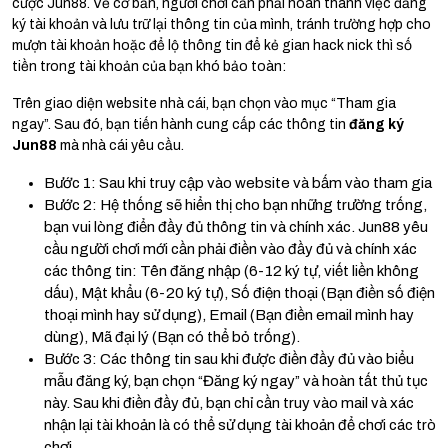
cược Jun88. Về cơ bản, người chơi cần phải hoàn thành việc đăng
ký tài khoản và lưu trữ lại thông tin của mình, tránh trường hợp cho
mượn tài khoản hoặc để lộ thông tin để kẻ gian hack nick thì số
tiền trong tài khoản của bạn khó bảo toàn:
Trên giao diện website nhà cái, bạn chọn vào mục “Tham gia
ngay”. Sau đó, bạn tiến hành cung cấp các thông tin
đăng ký
Jun88
mà nhà cái yêu cầu.
Bước 1: Sau khi truy cập vào website và bấm vào tham gia
Bước 2: Hệ thống sẽ hiển thị cho bạn những trường trống,
bạn vui lòng điển đầy đủ thông tin và chính xác. Jun88 yêu
cầu người chơi mới cần phải điền vào đầy đủ và chính xác
các thông tin: Tên đăng nhập (6-12 ký tự, viết liền không
dấu), Mật khẩu (6-20 ký tự), Số điện thoại (Bạn điền số điện
thoại mình hay sử dụng), Email (Bạn điền email mình hay
dùng), Mã đại lý (Bạn có thể bỏ trống).
Bước 3: Các thông tin sau khi được điền đầy đủ vào biểu
mẫu đăng ký, bạn chọn “Đăng ký ngay” và hoàn tất thủ tục
này. Sau khi điền đầy đủ, bạn chỉ cần truy vào mail và xác
nhận lại tài khoản là có thể sử dụng tài khoản để chơi các trò
chơi.