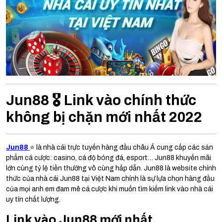
Jun88 🎖️ Link vào chính thức
không bị chặn mới nhất 2022
Jun88
⭐️ là nhà cái trực tuyến hàng đầu châu Á cung cấp các sản
phẩm cá cược: casino, cá độ bóng đá, esport… Jun88 khuyến mãi
lớn cùng tỷ lệ tiền thưởng vô cùng hấp dẫn. Jun88 là website chính
thức của nhà cái Jun88 tại Việt Nam chính là sự lựa chọn hàng đầu
của mọi anh em đam mê cá cược khi muốn tìm kiếm link vào nhà cái
uy tín chất lượng.
Link vào Jun88 mới nhất