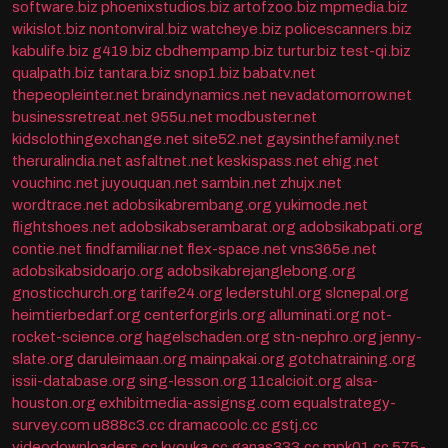
software.biz
phoenixstudios.biz
artofzoo.biz
mpmedia.biz
wikislot.biz
nontonviral.biz
watcheye.biz
policescanners.biz
kabulife.biz
g419.biz
cbdhempamp.biz
turtur.biz
test-qi.biz
qualpath.biz
tantara.biz
snop1.biz
babatv.net
thepeopleinter.net
braindynamics.net
nevadatomorrow.net
businessretreat.net
955u.net
modbuster.net
kidsclothingexchange.net
site52.net
gaysinthefamily.net
theruralindia.net
asfaltnet.net
keskispass.net
ehig.net
vouchinc.net
juyouquan.net
sambin.net
zhujx.net
wordtrace.net
adobsikabrembang.org
yukimode.net
flightshoes.net
adobsikabserambarat.org
adobsikabpati.org
contie.net
findfamiliar.net
flex-space.net
vns365e.net
adobsikabsidoarjo.org
adobsikabrejanglebong.org
gnosticchurch.org
tarife24.org
lederstuhl.org
slcnepal.org
heimtierbedarf.org
centerforgirls.org
alluminati.org
not-
rocket-science.org
hagelschaden.org
stn-nephro.org
jenny-
slate.org
daruleimaan.org
mainpakai.org
gotchatraining.org
issii-database.org
sing-lesson.org
11calcioit.org
alsa-
houston.org
exhibitmedia-assignsg.com
equalstrategy-
survey.com
u888c3.cc
dramacoolc.cc
gstj.cc
videodownloaders.cc
kyouka.cc
ganas333.cc
mpk01.cc
575-