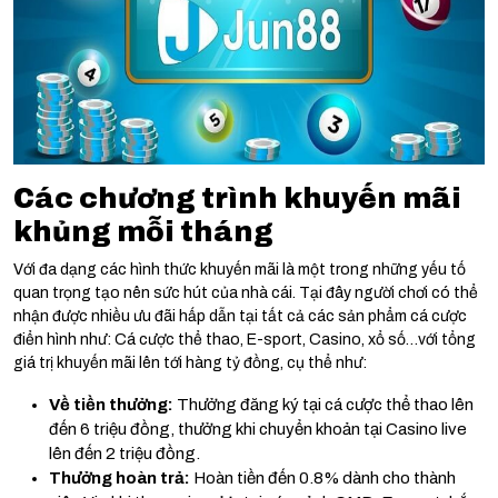
Các chương trình khuyến mãi
khủng mỗi tháng
Với đa dạng các hình thức khuyến mãi là một trong những yếu tố
quan trọng tạo nên sức hút của nhà cái. Tại đây người chơi có thể
nhận được nhiều ưu đãi hấp dẫn tại tất cả các sản phẩm cá cược
điển hình như: Cá cược thể thao, E-sport, Casino, xổ số…với tổng
giá trị khuyến mãi lên tới hàng tỷ đồng, cụ thể như:
Về tiền thưởng:
Thưởng đăng ký tại cá cược thể thao lên
đến 6 triệu đồng, thưởng khi chuyển khoản tại Casino live
lên đến 2 triệu đồng.
Thưởng hoàn trả:
Hoàn tiền đến 0.8% dành cho thành