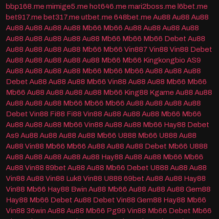
bbp168.me
mimige5.me
hot646.me
mari2boss.me
l6bet.me
bet917.me
bet317.me
utbet.me
648bet.me
Au88
Au88
Au88
Au88
Au88
Au88
Au88
Mb66
Mb66
Au88
Au88
Au88
Au88
Au88
Au88
Au88
Au88
Au88
Mb66
Mb66
Mb66
Debet
Au88
Au88
Au88
Au88
Au88
Mb66
Mb66
Vin887
Vin88
Vin88
Debet
Au88
Au88
Au88
Au88
Au88
Mb66
Mb66
Kingkongbio
AS9
Au88
Au88
Au88
Au88
Mb66
Mb66
Mb66
Au88
Au88
Au88
Debet
Au88
Au88
Au88
Mb66
Vin88
Au88
Au88
Mb66
Mb66
Mb66
Au88
Au88
Au88
Au88
Mb66
King88
Kgame
Au88
Au88
Au88
Au88
Au88
Mb66
Mb66
Mb66
Au88
Au88
Au88
Au88
Debet
Vin88
Fi88
Fi88
Vin88
Au88
Au88
Au88
Mb66
Mb66
Au88
Au88
Au88
Mb66
Vin88
Au88
Au88
Mb66
Hay88
Debet
As9
Au88
Au88
Au88
Au88
Mb66
U888
Mb66
U888
Au88
Au88
Vin88
Mb66
Mb66
Au88
Au88
Au88
Debet
Mb66
U888
Au88
Au88
Au88
Au88
Au88
Hay88
Au88
Au88
Mb66
Mb66
Au88
Vin88
89bet
Au88
Au88
Mb66
Debet
U888
Au88
Au88
Vin88
Au88
Vin88
Luk8
Vin88
U888
69bet
Au88
Au88
Hay88
Vin88
Mb66
Hay88
Bwin
Au88
Mb66
Au88
Au88
Au88
Gem88
Hay88
Mb66
Debet
Au88
Debet
Vin88
Gem88
Hay88
Mb66
Vin88
36win
Au88
Au88
Mb66
Pg99
Vin88
Mb66
Debet
Mb66