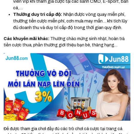
viên Vip khi tham gia cược tại các sảnh CMD, E-sport, bắn
cá,…
Thưởng duy trì cấp độ:
Nhận được vòng quay miễn phí,
thưởng tiền cược miễn phí, cơn mưa may mắn… khi tích lũy
đủ doanh thu và duy trì cấp độ trong thời gian quy định.
Các khuyến mãi khác:
Thưởng chào mừng sinh nhật, hoàn trả
tiền cược thua, phần thưởng giới thiệu bạn bè, thăng hạng…
Để được tham gia chơi đầy đủ các trò chơi cá cược tại trang cá